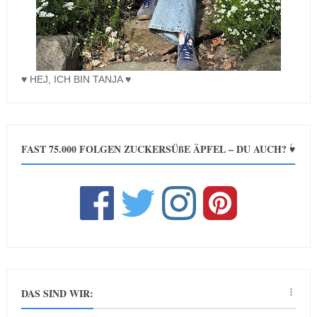
♥ HEJ, ICH BIN TANJA ♥
FAST 75.000 FOLGEN ZUCKERSÜßE ÄPFEL – DU AUCH? ♥
DAS SIND WIR: