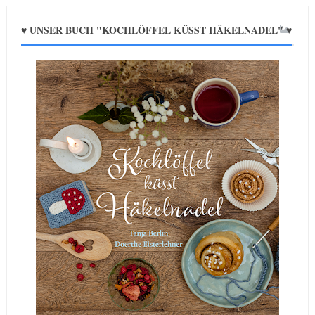
♥ UNSER BUCH "KOCHLÖFFEL KÜSST HÄKELNADEL" ♥