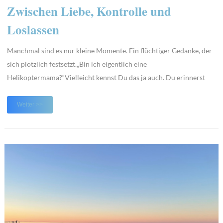
Zwischen Liebe, Kontrolle und
Loslassen
Manchmal sind es nur kleine Momente. Ein flüchtiger Gedanke, der
sich plötzlich festsetzt.„Bin ich eigentlich eine
Helikoptermama?“Vielleicht kennst Du das ja auch. Du erinnerst
dein Kind zum dritten Mal an die Hausaufgaben. Du fragst nochmal
nach, ob die Jacke warm genug ist. Du greifst ein, bevor ein Streit
Weiter >>
eskaliert. Und irgendwo im Hinterkopf ...