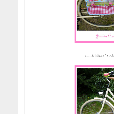
ein richtiges "
zuck