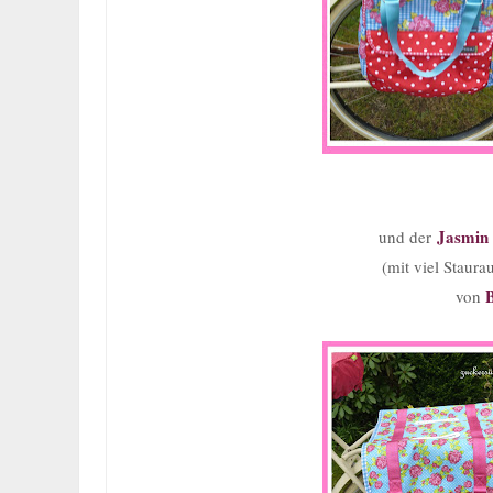
Jasmin
und der
(mit viel Stau
B
von