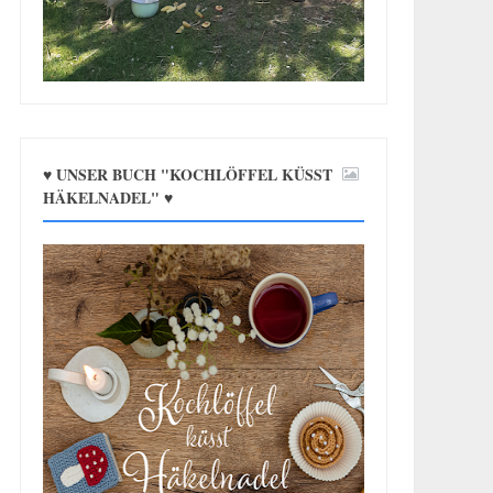
♥ UNSER BUCH "KOCHLÖFFEL KÜSST
HÄKELNADEL" ♥