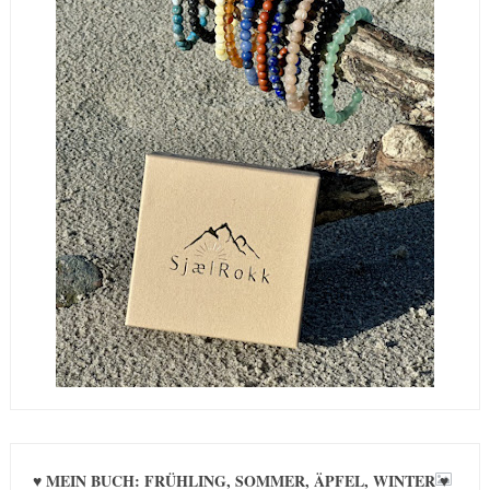
♥ MEIN BUCH: FRÜHLING, SOMMER, ÄPFEL, WINTER ♥