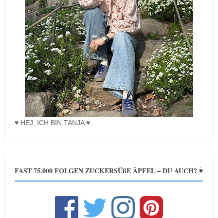
♥ HEJ, ICH BIN TANJA ♥
FAST 75.000 FOLGEN ZUCKERSÜßE ÄPFEL – DU AUCH? ♥