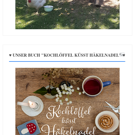
♥ UNSER BUCH "KOCHLÖFFEL KÜSST HÄKELNADEL" ♥