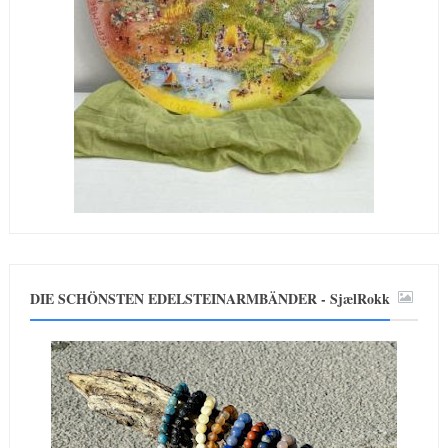
DIE SCHÖNSTEN EDELSTEINARMBÄNDER - SjælRokk