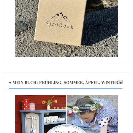
♥ MEIN BUCH: FRÜHLING, SOMMER, ÄPFEL, WINTER ♥