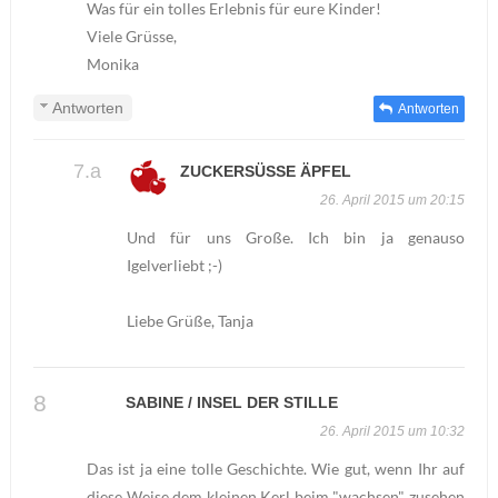
Was für ein tolles Erlebnis für eure Kinder!
Viele Grüsse,
Monika
Antworten
Antworten
ZUCKERSÜSSE ÄPFEL
26. April 2015 um 20:15
Und für uns Große. Ich bin ja genauso
Igelverliebt ;-)
Liebe Grüße, Tanja
SABINE / INSEL DER STILLE
26. April 2015 um 10:32
Das ist ja eine tolle Geschichte. Wie gut, wenn Ihr auf
diese Weise dem kleinen Kerl beim "wachsen" zusehen