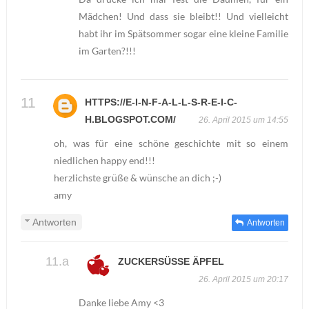
Mädchen! Und dass sie bleibt!! Und vielleicht
habt ihr im Spätsommer sogar eine kleine Familie
im Garten?!!!
HTTPS://E-I-N-F-A-L-L-S-R-E-I-C-
H.BLOGSPOT.COM/
26. April 2015 um 14:55
oh, was für eine schöne geschichte mit so einem
niedlichen happy end!!!
herzlichste grüße & wünsche an dich ;-)
amy
Antworten
Antworten
ZUCKERSÜSSE ÄPFEL
26. April 2015 um 20:17
Danke liebe Amy <3