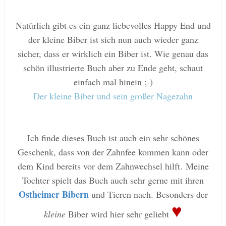
Natürlich gibt es ein ganz liebevol
les
Happy
End und
der kleine Biber ist sich nun auch wieder ganz
sicher, dass er wirklich
ein Biber ist. Wie
genau das
s
chön illustrierte
Bu
ch aber zu Ende geht, schaut
einfach mal hinein
;-)
Der kleine Biber und sein großer Nagezahn
Ich finde
dieses Buch
ist auch ein sehr s
ch
önes
Geschenk, dass von der Zahnfee kommen kann
oder
dem Kind bereits vor dem Zahnwechsel hilft.
Meine
Tochter sp
ielt das Buch auch sehr gerne mit ihren
Ostheimer Bibern
und Tieren
nach.
Besonders der
♥
kleine
Biber
wird hier
sehr gel
iebt