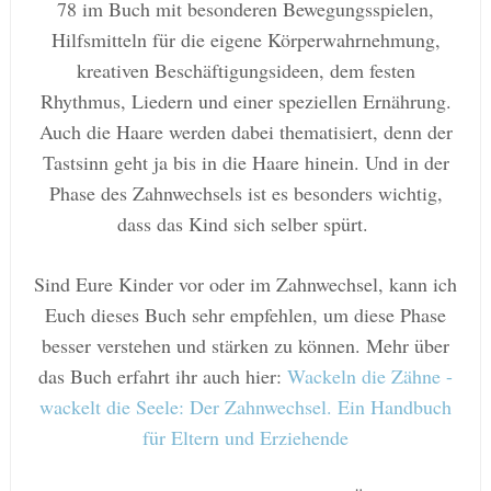
78 im Buch
mit
besonderen
Bewegungsspielen,
Hilfsmitteln für die eigene Körperwahrnehmung,
kreativen
Beschäftig
ungsideen
, dem festen
Rhythmus, Liedern und einer speziellen Ernährun
g.
Auch die Haare werden dabei t
hematisiert, denn
der
T
astsinn geht ja bis in die Haare hinein.
Und in
der
Phase des Zahnwechs
els
ist es besonders wichtig,
dass das Kind sich selber spürt.
Sin
d
Eure
Kinder
vor oder im Zahnwechsel
, kann ich
Euch dieses Buch sehr empfehl
e
n, um diese Phase
besser verstehen und stärken zu können. Mehr über
das
Bu
ch erfahrt ihr auch hier:
Wackeln die Zähne -
wackelt die Seele: Der Zahnwechsel. Ein Handbuch
für Eltern und Erziehende