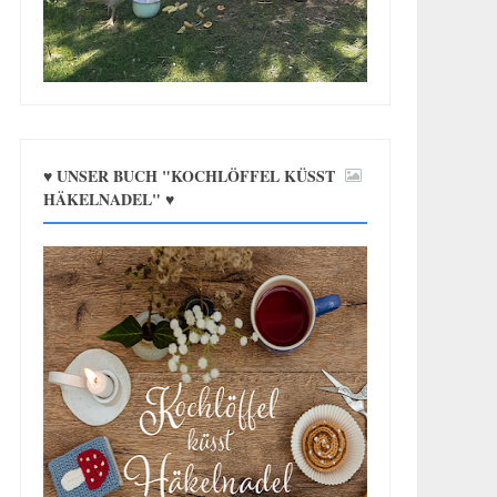
♥ UNSER BUCH "KOCHLÖFFEL KÜSST
HÄKELNADEL" ♥