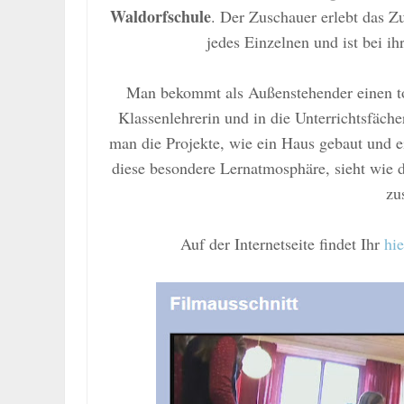
Waldorfschule
. Der Zuschauer erlebt das 
jedes
E
inzelnen und ist bei i
Man bekommt als Außenstehender einen to
Klassenlehrerin und in die Unterrichtsfäc
man
die Projekte, wie ein Haus gebaut und e
diese besondere
Lerna
tmosphäre, sieht wie 
zu
Auf der Inter
netseite findet Ihr
hie