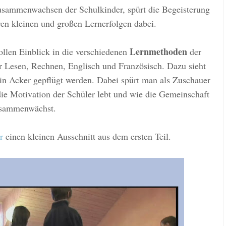
Zusammenwachsen der Schulkinder, spürt die Begeisterung
hren kleinen und großen Lernerfolgen dabei.
Lernmethoden
llen Einblick in die verschiedenen
der
her Lesen, Rechnen, Englisch und Französisch. Dazu
sieht
in Acker gepflügt w
e
rden. Dabei spürt man als
Z
uschauer
die Motivation der Schüler lebt und wie die Gemeinschaft
sammenwächst.
r
ei
nen kleinen Ausschnitt aus dem ersten Teil
.