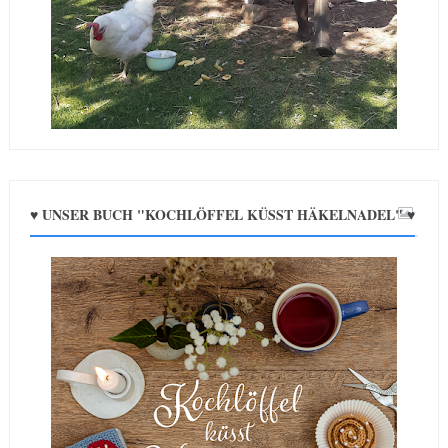
♥ UNSER BUCH "KOCHLÖFFEL KÜSST HÄKELNADEL" ♥