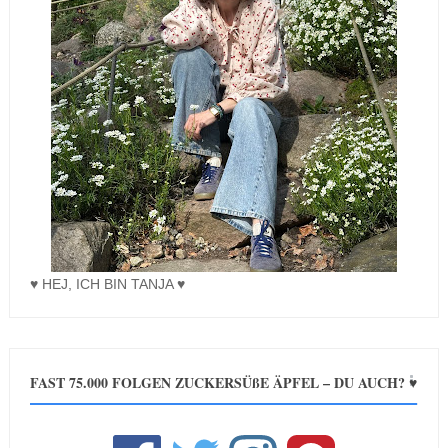
♥ HEJ, ICH BIN TANJA ♥
FAST 75.000 FOLGEN ZUCKERSÜßE ÄPFEL – DU AUCH? ♥