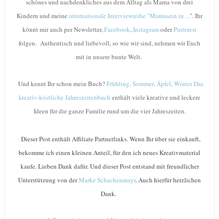
schönes und nachdenkliches aus dem Alltag als Mama von drei
Kindern und meine
internationale Interviewreihe "Mamasein in ...
".
Ihr
könnt mir auch per Newsletter,
Facebook
,
Instagram
oder
Pinterest
folgen. Authentisch und liebevoll, so wie wir sind, nehmen wir Euch
mit in unsere bunte Welt
.
Und kennt Ihr schon mein Buch?
Frühling, Sommer, Äpfel, Winter Das
kreativ-köstliche Jahreszeitenbuch
enthält viele kreative und leckere
Ideen für die ganze Familie rund um die vier Jahreszeiten.
Dieser Post enthält Affiliate Partnerlinks. Wenn Ihr über sie einkauft,
bekomme ich einen kleinen Anteil, für den ich neues Kreativmaterial
kaufe. Lieben Dank dafür. Und dieser Post entstand mit freundlicher
Unterstützung von der
Marke Schachenmayr
. Auch hierfür herzlichen
Dank.