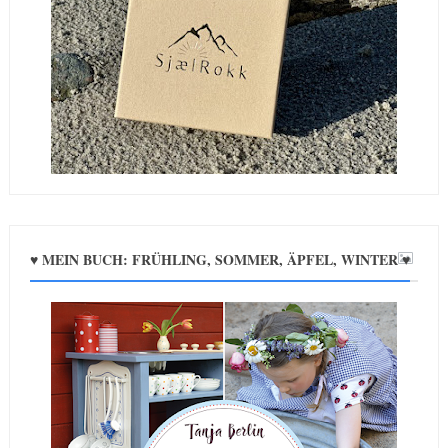
♥ MEIN BUCH: FRÜHLING, SOMMER, ÄPFEL, WINTER ♥