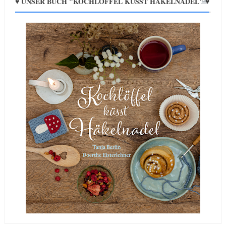
♥ UNSER BUCH "KOCHLÖFFEL KÜSST HÄKELNADEL" ♥