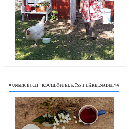
♥ UNSER BUCH "KOCHLÖFFEL KÜSST HÄKELNADEL" ♥