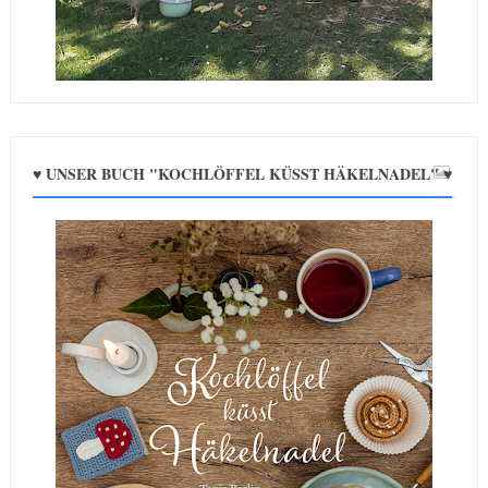
♥ UNSER BUCH "KOCHLÖFFEL KÜSST HÄKELNADEL" ♥