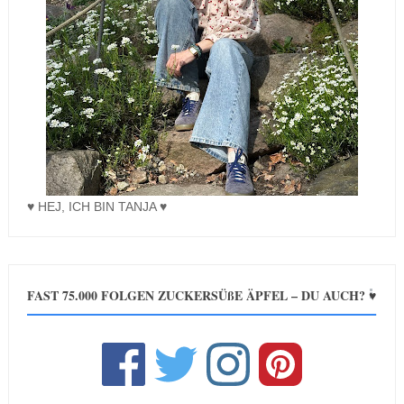
♥ HEJ, ICH BIN TANJA ♥
FAST 75.000 FOLGEN ZUCKERSÜßE ÄPFEL – DU AUCH? ♥