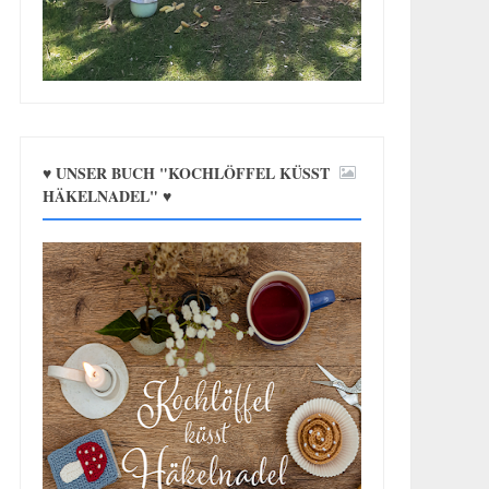
♥ UNSER BUCH "KOCHLÖFFEL KÜSST
HÄKELNADEL" ♥