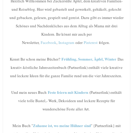
Herzlich Willkommen bei Zuckersüße Äpfel, dem kreativen Familien-
und Reiseblog. Hier wird gebastelt und gewerkelt, gehäkelt, gekocht
und gebacken, gelesen, gespielt und gereist. Dazu gibt es immer wieder
Schönes und Nachdenkliches aus dem Alltag als Mama mit drei
Kindern. Ihr könnt mir auch per
Newsletter,
Facebook
,
Instagram
oder
Pinterest
folgen.
Frühling, Sommer, Äpfel, Winter
Kennt Ihr schon meine Bücher?
Das
kreativ-köstliche Jahreszeitenbuch (Partnerlink) enthält viele kreative
und leckere Ideen für die ganze Familie rund um die vier Jahreszeiten.
Feste feiern mit Kindern
Und mein neues Buch
(Partnerlink) enthält
viele tolle Bastel,- Werk, Dekoideen und leckere Rezepte für
wunderschöne Feste aller Art.
Zuhause ist, wo meine Hühner sind
Mein Buch "
" {Partnerlink} mit