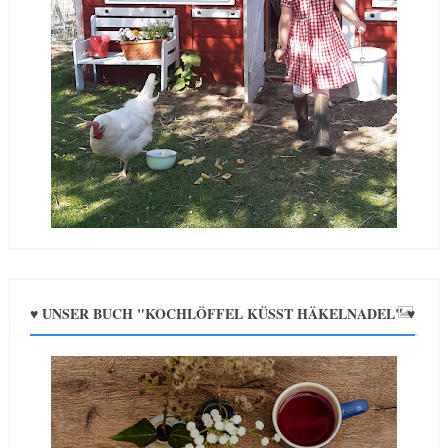
♥ UNSER BUCH "KOCHLÖFFEL KÜSST HÄKELNADEL" ♥