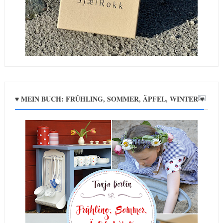
♥ MEIN BUCH: FRÜHLING, SOMMER, ÄPFEL, WINTER ♥