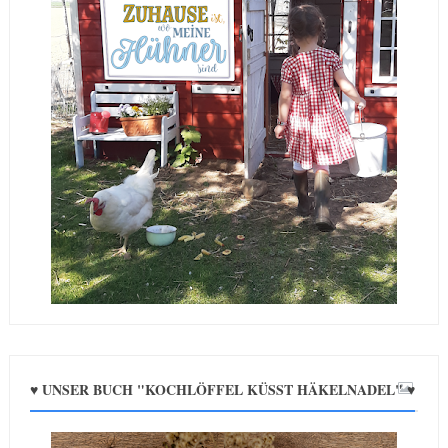
♥ UNSER BUCH "KOCHLÖFFEL KÜSST HÄKELNADEL" ♥