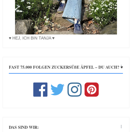
♥ HEJ, ICH BIN TANJA ♥
FAST 75.000 FOLGEN ZUCKERSÜßE ÄPFEL – DU AUCH? ♥
DAS SIND WIR: