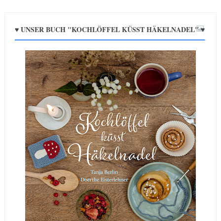
♥ UNSER BUCH "KOCHLÖFFEL KÜSST HÄKELNADEL" ♥