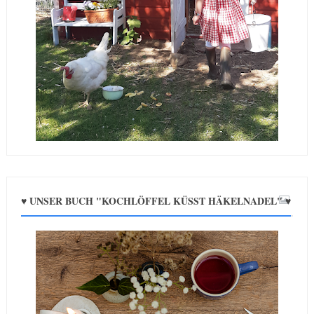
♥ UNSER BUCH "KOCHLÖFFEL KÜSST HÄKELNADEL" ♥