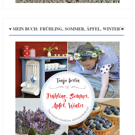
♥ MEIN BUCH: FRÜHLING, SOMMER, ÄPFEL, WINTER ♥