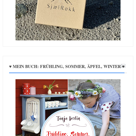
♥ MEIN BUCH: FRÜHLING, SOMMER, ÄPFEL, WINTER ♥