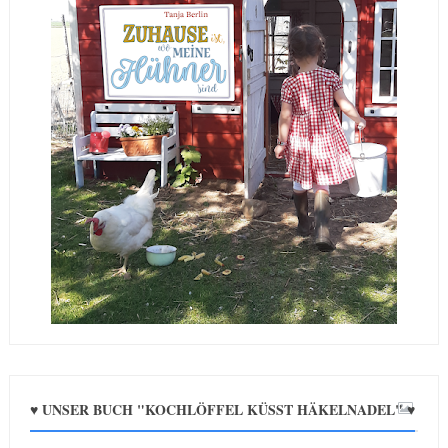
♥ UNSER BUCH "KOCHLÖFFEL KÜSST HÄKELNADEL" ♥