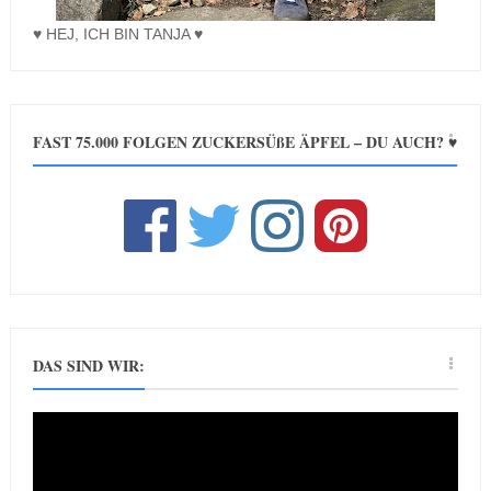
♥ HEJ, ICH BIN TANJA ♥
FAST 75.000 FOLGEN ZUCKERSÜßE ÄPFEL – DU AUCH? ♥
DAS SIND WIR: