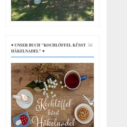
♥ UNSER BUCH "KOCHLÖFFEL KÜSST
HÄKELNADEL" ♥