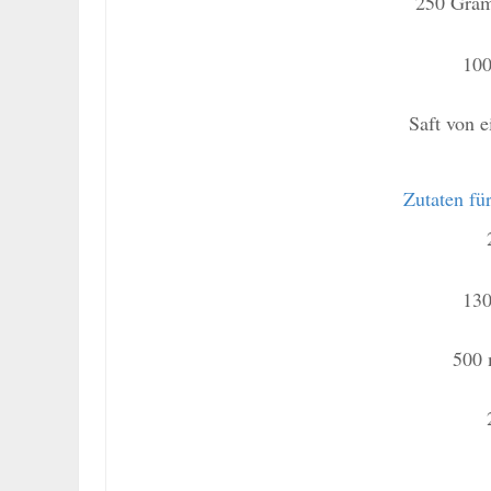
250 Gram
10
Saft von e
Zutaten fü
13
500 