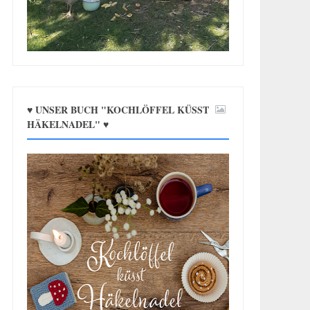
♥ UNSER BUCH "KOCHLÖFFEL KÜSST
HÄKELNADEL" ♥