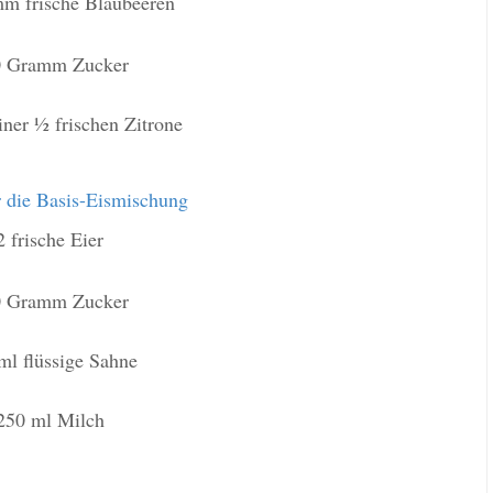
m frische Blaubeeren
0 Gramm Zucker
iner ½ frischen Zitrone
r die Basis-Eismischung
2 frische Eier
0 Gramm Zucker
ml flüssige Sahne
250 ml Milch